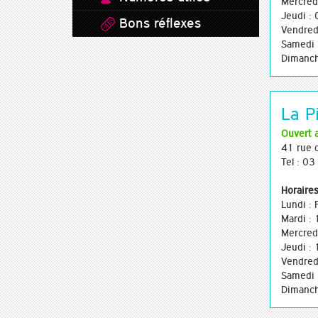
Mercred
Jeudi :
Bons réflexes
Vendred
Samedi 
Dimanch
La Pi
Ouvert 
41 rue 
Tel : 0
Horaires
Lundi :
Mardi :
Mercred
Jeudi :
Vendred
Samedi 
Dimanch