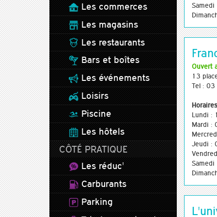
Les commerces
Samedi 
Dimanch
Les magasins
Les restaurants
Fran
Bars et boîtes
Ouvert 
13 plac
Les événements
Tel : 0
Loisirs
Horaires
Piscine
Lundi :
Mardi :
Les hôtels
Mercred
Jeudi :
CÔTÉ PRATIQUE
Vendred
Samedi 
Les réduc'
Dimanch
Carburants
Parking
L'uni