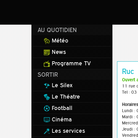
AU QUOTIDIEN
Météo
News
Programme TV
Ruc
SORTIR
Ouvert 
Le Silex
11 rue d
Tel : 0
Le Théatre
Horaires
Football
Lundi :
Mardi :
Cinéma
Mercred
Jeudi :
Les services
Vendred