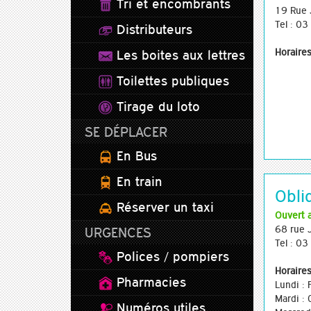
Tri et encombrants
19 Rue 
Tel : 0
Distributeurs
Horaires
Les boites aux lettres
Toilettes publiques
Tirage du loto
SE DÉPLACER
En Bus
En train
Obli
Réserver un taxi
Ouvert 
68 rue 
URGENCES
Tel : 0
Polices / pompiers
Horaires
Pharmacies
Lundi :
Mardi :
Numéros utiles